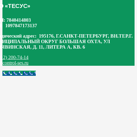
О «ТЕСУС»
Н:
7840414803
Н:
1097847173137
дический адрес:
195176, Г.САНКТ-ПЕТЕРБУРГ, ВН.ТЕР.Г.
НИЦИПАЛЬНЫЙ ОКРУГ БОЛЬШАЯ ОХТА, УЛ
ЯВИНСКАЯ, Д. 11, ЛИТЕРА А, КВ. 6
812) 200-74-14
@control-ses.ru
Call Now Button