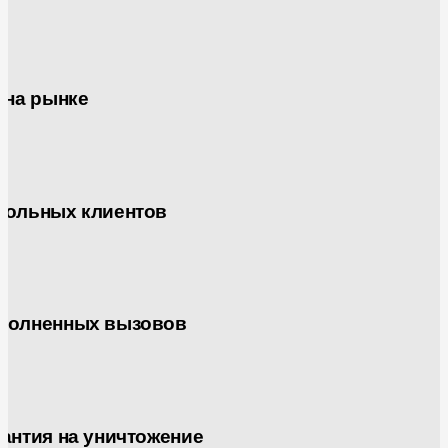
 на рынке
вольных клиентов
полненных вызовов
антия на уничтожение