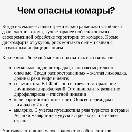
Чем опасны комары?
Когда насекомые стали стремительно размножаться вблизи
дачи, частного дома, лучше заранее побеспокоиться о
своевременной обработке территории от комаров. Кроме
дискомфорта от укусов, риск контакта с ними связан с
возможным инфицированием.
Какие виды болезней можно подхватить из-за комаров:
несколько видов лихорадки, включая смертельно
опасные. Среди распространенных – желтая лихорадка,
долины реки Рифт и денге;
гельминтоза. В РФ обычно встречается заражение
личинками дирофилярий. Это приводит к развитию
дирофиляриоза – глистной инвазии;
калифорнийский энцефалит. Опасен переходом в
лихорадку Инко;
малярию. С учетом путешествия ряда туристов в страны
Африки малярийные укусы встречаются и в нашей
стране.
Учитывая, что лишь малое количество собственников