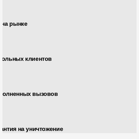
 на рынке
вольных клиентов
полненных вызовов
антия на уничтожение